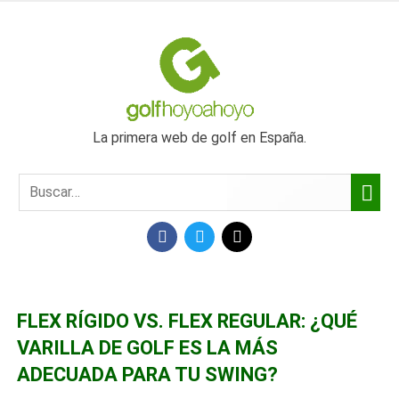
SALTAR
AL
GOLF
CONTENIDO
HOYO
La primera web de golf en España.
A
HOYO
FACEBOOK
TWITTER
MAIL
FLEX RÍGIDO VS. FLEX REGULAR: ¿QUÉ
VARILLA DE GOLF ES LA MÁS
ADECUADA PARA TU SWING?