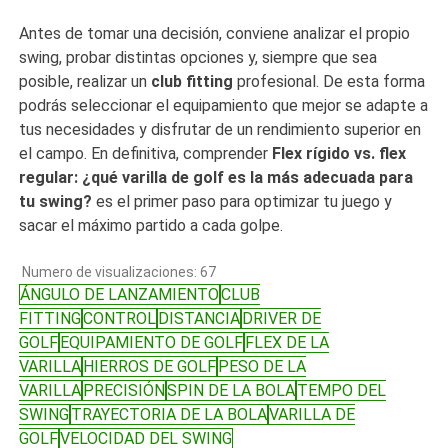
Antes de tomar una decisión, conviene analizar el propio
swing, probar distintas opciones y, siempre que sea
posible, realizar un
club fitting
profesional. De esta forma
podrás seleccionar el equipamiento que mejor se adapte a
tus necesidades y disfrutar de un rendimiento superior en
el campo. En definitiva, comprender
Flex rígido vs. flex
regular: ¿qué varilla de golf es la más adecuada para
tu swing?
es el primer paso para optimizar tu juego y
sacar el máximo partido a cada golpe.
Numero de visualizaciones:
67
ÁNGULO DE LANZAMIENTO
CLUB
FITTING
CONTROL
DISTANCIA
DRIVER DE
GOLF
EQUIPAMIENTO DE GOLF
FLEX DE LA
VARILLA
HIERROS DE GOLF
PESO DE LA
VARILLA
PRECISIÓN
SPIN DE LA BOLA
TEMPO DEL
SWING
TRAYECTORIA DE LA BOLA
VARILLA DE
GOLF
VELOCIDAD DEL SWING