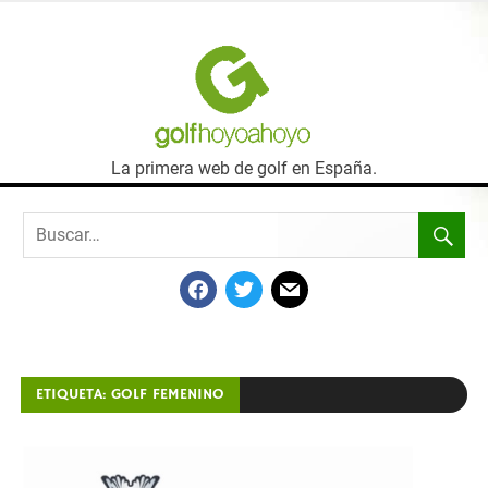
SALTAR
AL
GOLF
CONTENIDO
HOYO
La primera web de golf en España.
A
HOYO
FACEBOOK
TWITTER
MAIL
ETIQUETA:
GOLF FEMENINO