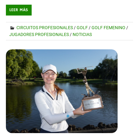
LEER MÁS
CIRCUITOS PROFESIONALES
/
GOLF
/
GOLF FEMENINO
/
JUGADORES PROFESIONALES
/
NOTICIAS