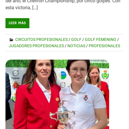
del año, el Chevron Championship, por cinco golpes. Con
esta victoria, […]
LEER MÁS
CIRCUITOS PROFESIONALES
/
GOLF
/
GOLF FEMENINO
/
JUGADORES PROFESIONALES
/
NOTICIAS
/
PROFESIONALES