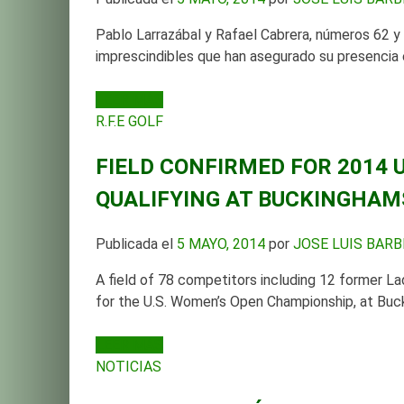
Pablo Larrazábal y Rafael Cabrera, números 62 y 
imprescindibles que han asegurado su presencia 
LEER MÁS
R.F.E GOLF
FIELD CONFIRMED FOR 2014 
QUALIFYING AT BUCKINGHAM
Publicada el
5 MAYO, 2014
por
JOSE LUIS BAR
A field of 78 competitors including 12 former Lad
for the U.S. Women’s Open Championship, at Buck
LEER MÁS
NOTICIAS