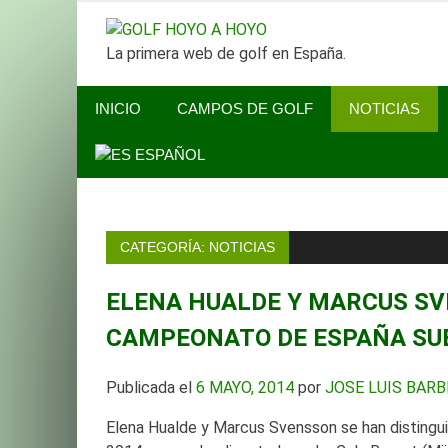
SALTAR
GOLF HO
AL
La primera web de golf en España.
CONTENIDO
INICIO
CAMPOS DE GOLF
NOTICIAS
ESPAÑOL
CATEGORÍA:
NOTICIAS
ELENA HUALDE Y MARCUS SV
CAMPEONATO DE ESPAÑA SU
Publicada el
6 MAYO, 2014
por
JOSE LUIS BAR
Elena Hualde y Marcus Svensson se han disting