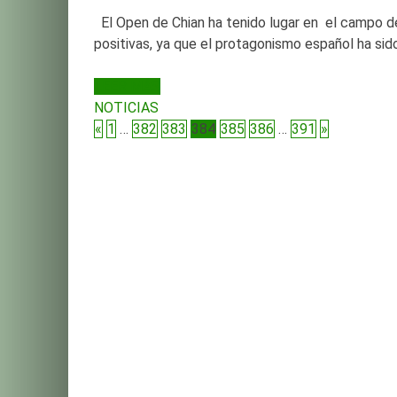
El Open de Chian ha tenido lugar en el campo de
positivas, ya que el protagonismo español ha sido
LEER MÁS
NOTICIAS
«
1
…
382
383
384
385
386
…
391
»