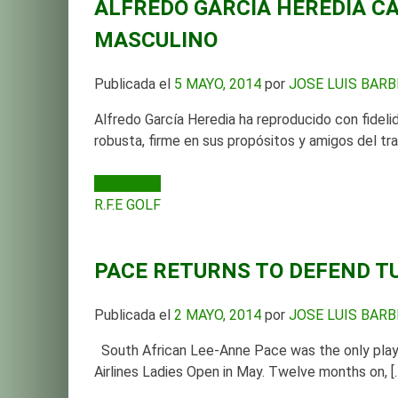
ALFREDO GARCÍA HEREDIA C
MASCULINO
Publicada el
5 MAYO, 2014
por
JOSE LUIS BAR
Alfredo García Heredia ha reproducido con fidel
robusta, firme en sus propósitos y amigos del tr
LEER MÁS
R.F.E GOLF
PACE RETURNS TO DEFEND TU
Publicada el
2 MAYO, 2014
por
JOSE LUIS BAR
South African Lee-Anne Pace was the only player 
Airlines Ladies Open in May. Twelve months on, [