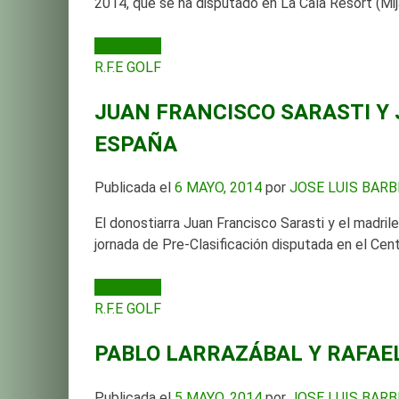
2014, que se ha disputado en La Cala Resort (Mij
LEER MÁS
R.F.E GOLF
JUAN FRANCISCO SARASTI Y
ESPAÑA
Publicada el
6 MAYO, 2014
por
JOSE LUIS BAR
El donostiarra Juan Francisco Sarasti y el madril
jornada de Pre-Clasificación disputada en el Cent
LEER MÁS
R.F.E GOLF
PABLO LARRAZÁBAL Y RAFAE
Publicada el
5 MAYO, 2014
por
JOSE LUIS BAR