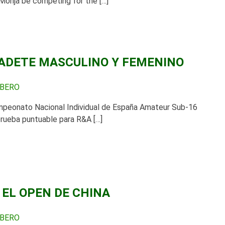
 Monja be competing for the […]
ADETE MASCULINO Y FEMENINO
RBERO
ampeonato Nacional Individual de España Amateur Sub-16
rueba puntuable para R&A […]
 EL OPEN DE CHINA
RBERO