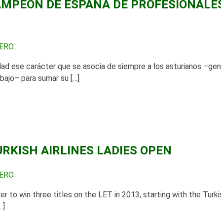
AMPEÓN DE ESPAÑA DE PROFESIONALE
BERO
idad ese carácter que se asocia de siempre a los asturianos –ge
abajo– para sumar su […]
RKISH AIRLINES LADIES OPEN
BERO
to win three titles on the LET in 2013, starting with the Turki
…]