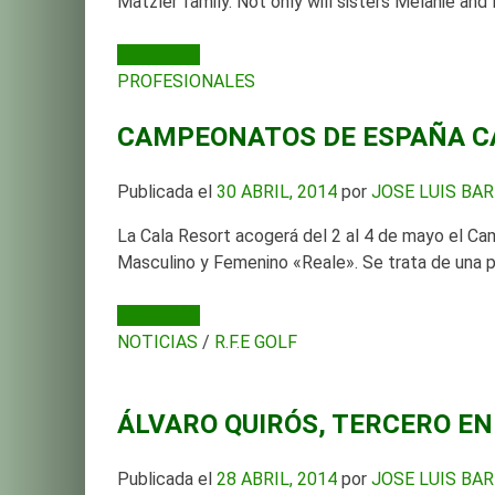
Mätzler family. Not only will sisters Melanie and
LEER MÁS
PROFESIONALES
CAMPEONATOS DE ESPAÑA C
Publicada el
30 ABRIL, 2014
por
JOSE LUIS BA
La Cala Resort acogerá del 2 al 4 de mayo el C
Masculino y Femenino «Reale». Se trata de una p
LEER MÁS
NOTICIAS
/
R.F.E GOLF
ÁLVARO QUIRÓS, TERCERO EN
Publicada el
28 ABRIL, 2014
por
JOSE LUIS BA