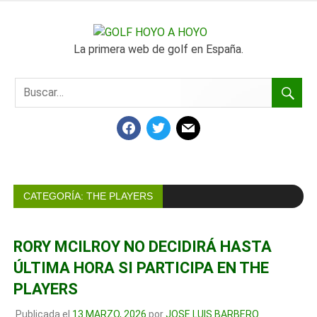
SALTAR
AL
GOLF
CONTENIDO
La primera web de golf en España.
HOYO
A
FACEBOOK
TWITTER
MAIL
HOYO
CATEGORÍA:
THE PLAYERS
RORY MCILROY NO DECIDIRÁ HASTA
ÚLTIMA HORA SI PARTICIPA EN THE
PLAYERS
Publicada el
13 MARZO, 2026
por
JOSE LUIS BARBERO