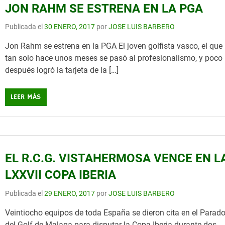
JON RAHM SE ESTRENA EN LA PGA
Publicada el
30 ENERO, 2017
por
JOSE LUIS BARBERO
Jon Rahm se estrena en la PGA El joven golfista vasco, el que
tan solo hace unos meses se pasó al profesionalismo, y poco
después logró la tarjeta de la […]
LEER MÁS
EL R.C.G. VISTAHERMOSA VENCE EN L
LXXVII COPA IBERIA
Publicada el
29 ENERO, 2017
por
JOSE LUIS BARBERO
Veintiocho equipos de toda España se dieron cita en el Parado
del Golf de Malaga para disputar la Copa Iberia durante dos