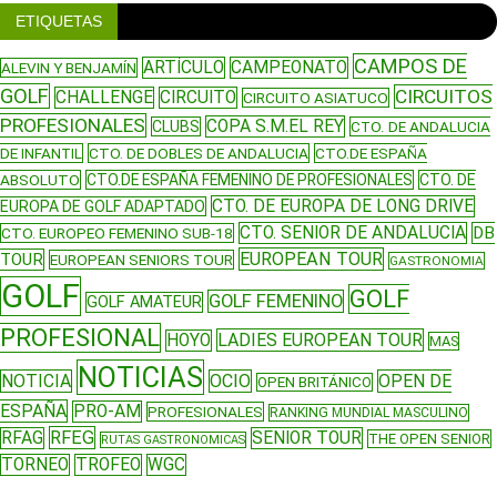
ETIQUETAS
CAMPOS DE
ARTÍCULO
CAMPEONATO
ALEVIN Y BENJAMÍN
GOLF
CIRCUITOS
CHALLENGE
CIRCUITO
CIRCUITO ASIATUCO
PROFESIONALES
COPA S.M.EL REY
CLUBS
CTO. DE ANDALUCIA
DE INFANTIL
CTO. DE DOBLES DE ANDALUCIA
CTO.DE ESPAÑA
ABSOLUTO
CTO.DE ESPAÑA FEMENINO DE PROFESIONALES
CTO. DE
CTO. DE EUROPA DE LONG DRIVE
EUROPA DE GOLF ADAPTADO
CTO. SENIOR DE ANDALUCIA
DB
CTO. EUROPEO FEMENINO SUB-18
EUROPEAN TOUR
TOUR
EUROPEAN SENIORS TOUR
GASTRONOMIA
GOLF
GOLF
GOLF FEMENINO
GOLF AMATEUR
PROFESIONAL
LADIES EUROPEAN TOUR
HOYO
MAS
NOTICIAS
NOTICIA
OCIO
OPEN DE
OPEN BRITÁNICO
ESPAÑA
PRO-AM
PROFESIONALES
RANKING MUNDIAL MASCULINO
RFEG
RFAG
SENIOR TOUR
THE OPEN SENIOR
RUTAS GASTRONOMICAS
TORNEO
TROFEO
WGC