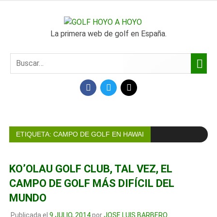
SALTAR
AL
GOLF
CONTENIDO
La primera web de golf en España.
HOYO
A
FACEBOOK
TWITTER
MAIL
HOYO
ETIQUETA:
CAMPO DE GOLF EN HAWAI
KO’OLAU GOLF CLUB, TAL VEZ, EL
CAMPO DE GOLF MÁS DIFÍCIL DEL
MUNDO
Publicada el
9 JULIO, 2014
por
JOSE LUIS BARBERO