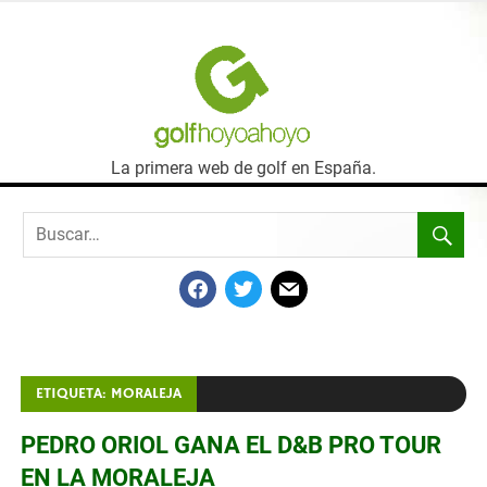
SALTAR
AL
GOLF
CONTENIDO
HOYO
La primera web de golf en España.
A
HOYO
FACEBOOK
TWITTER
MAIL
ETIQUETA:
MORALEJA
PEDRO ORIOL GANA EL D&B PRO TOUR
EN LA MORALEJA