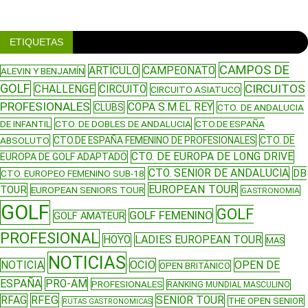
ETIQUETAS
CAMPOS DE
ARTÍCULO
CAMPEONATO
ALEVIN Y BENJAMÍN
GOLF
CIRCUITOS
CHALLENGE
CIRCUITO
CIRCUITO ASIATUCO
PROFESIONALES
COPA S.M.EL REY
CLUBS
CTO. DE ANDALUCIA
DE INFANTIL
CTO. DE DOBLES DE ANDALUCIA
CTO.DE ESPAÑA
ABSOLUTO
CTO.DE ESPAÑA FEMENINO DE PROFESIONALES
CTO. DE
CTO. DE EUROPA DE LONG DRIVE
EUROPA DE GOLF ADAPTADO
CTO. SENIOR DE ANDALUCIA
DB
CTO. EUROPEO FEMENINO SUB-18
EUROPEAN TOUR
TOUR
EUROPEAN SENIORS TOUR
GASTRONOMIA
GOLF
GOLF
GOLF FEMENINO
GOLF AMATEUR
PROFESIONAL
LADIES EUROPEAN TOUR
HOYO
MAS
NOTICIAS
NOTICIA
OCIO
OPEN DE
OPEN BRITÁNICO
ESPAÑA
PRO-AM
PROFESIONALES
RANKING MUNDIAL MASCULINO
RFEG
RFAG
SENIOR TOUR
THE OPEN SENIOR
RUTAS GASTRONOMICAS