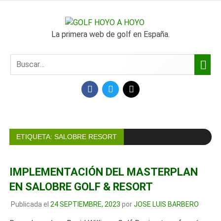
SALTAR
AL
GOLF
CONTENIDO
La primera web de golf en España.
HOYO
A
FACEBOOK
TWITTER
MAIL
HOYO
ETIQUETA:
SALOBRE RESORT
IMPLEMENTACIÓN DEL MASTERPLAN
EN SALOBRE GOLF & RESORT
Publicada el
24 SEPTIEMBRE, 2023
por
JOSE LUIS BARBERO