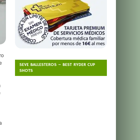
ro
e
SEVE BALLESTEROS – BEST RYDER CUP
SHOTS
n
e
a