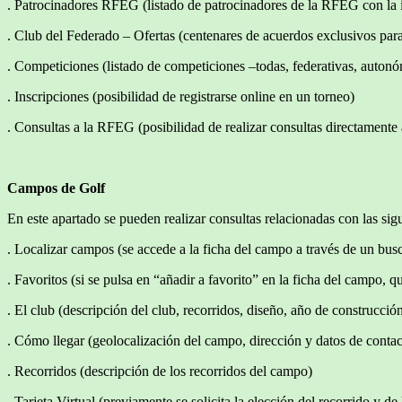
. Patrocinadores RFEG (listado de patrocinadores de la RFEG con la
. Club del Federado – Ofertas (centenares de acuerdos exclusivos par
. Competiciones (listado de competiciones –todas, federativas, autonó
. Inscripciones (posibilidad de registrarse online en un torneo)
. Consultas a la RFEG (posibilidad de realizar consultas directamente
Campos de Golf
En este apartado se pueden realizar consultas relacionadas con las sig
. Localizar campos (se accede a la ficha del campo a través de un 
. Favoritos (si se pulsa en “añadir a favorito” en la ficha del campo, 
. El club (descripción del club, recorridos, diseño, año de construcci
. Cómo llegar (geolocalización del campo, dirección y datos de contac
. Recorridos (descripción de los recorridos del campo)
. Tarjeta Virtual (previamente se solicita la elección del recorrido y de