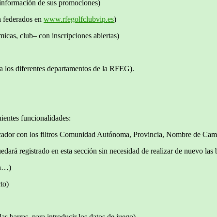
 información de sus promociones)
a federados en
www.rfegolfclubvip.es
)
micas, club– con inscripciones abiertas)
 a los diferentes departamentos de la RFEG).
uientes funcionalidades:
buscador con los filtros Comunidad Autónoma, Provincia, Nombre de Ca
quedará registrado en esta sección sin necesidad de realizar de nuevo las
ón…)
to)
 las barras para introducir los datos de juego)