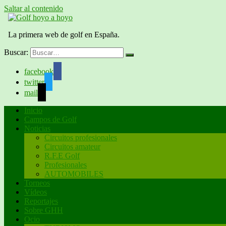
Saltar al contenido
Golf hoyo a hoyo
La primera web de golf en España.
Buscar:
facebook
twitter
mail
Inicio
Campos de Golf
Noticias
Circuitos profesionales
Circuitos amateur
R.F.E Golf
Profesionales
AUTOMOBILES
Torneos
Vídeos
Reportajes
Sobre GHH
Ocio