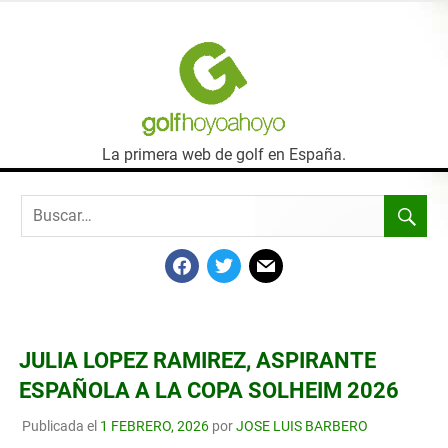
SALTAR
AL
GOLF
CONTENIDO
HOYO
La primera web de golf en España.
A
HOYO
FACEBOOK
TWITTER
MAIL
JULIA LOPEZ RAMIREZ, ASPIRANTE
ESPAÑOLA A LA COPA SOLHEIM 2026
Publicada el
1 FEBRERO, 2026
por
JOSE LUIS BARBERO