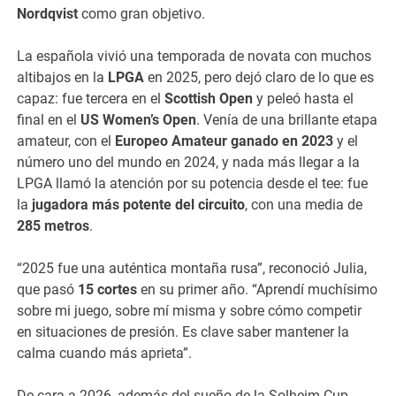
Nordqvist
como gran objetivo.
La española vivió una temporada de novata con muchos
altibajos en la
LPGA
en 2025, pero dejó claro de lo que es
capaz: fue tercera en el
Scottish Open
y peleó hasta el
final en el
US Women’s Open
. Venía de una brillante etapa
amateur, con el
Europeo Amateur ganado en 2023
y el
número uno del mundo en 2024, y nada más llegar a la
LPGA llamó la atención por su potencia desde el tee: fue
la
jugadora más potente del circuito
, con una media de
285 metros
.
“2025 fue una auténtica montaña rusa”, reconoció Julia,
que pasó
15 cortes
en su primer año. “Aprendí muchísimo
sobre mi juego, sobre mí misma y sobre cómo competir
en situaciones de presión. Es clave saber mantener la
calma cuando más aprieta”.
De cara a 2026, además del sueño de la Solheim Cup,