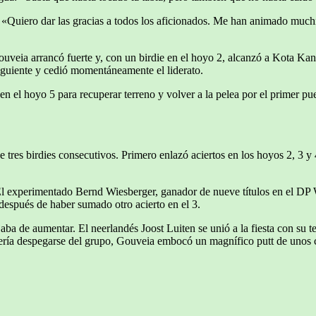
: «Quiero dar las gracias a todos los aficionados. Me han animado much
Gouveia arrancó fuerte y, con un birdie en el hoyo 2, alcanzó a Kota Kan
iguiente y cedió momentáneamente el liderato.
 el hoyo 5 para recuperar terreno y volver a la pelea por el primer pue
tres birdies consecutivos. Primero enlazó aciertos en los hoyos 2, 3 y 4
 El experimentado Bernd Wiesberger, ganador de nueve títulos en el DP 
 después de haber sumado otro acierto en el 3.
aba de aumentar. El neerlandés Joost Luiten se unió a la fiesta con su t
ería despegarse del grupo, Gouveia embocó un magnífico putt de unos c