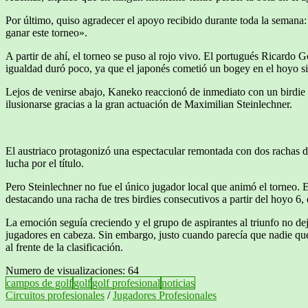
Por último, quiso agradecer el apoyo recibido durante toda la semana
ganar este torneo».
A partir de ahí, el torneo se puso al rojo vivo. El portugués Ricardo 
igualdad duró poco, ya que el japonés cometió un bogey en el hoyo s
Lejos de venirse abajo, Kaneko reaccionó de inmediato con un birdie en
ilusionarse gracias a la gran actuación de Maximilian Steinlechner.
El austriaco protagonizó una espectacular remontada con dos rachas de 
lucha por el título.
Pero Steinlechner no fue el único jugador local que animó el torneo.
destacando una racha de tres birdies consecutivos a partir del hoyo 6,
La emoción seguía creciendo y el grupo de aspirantes al triunfo no dej
jugadores en cabeza. Sin embargo, justo cuando parecía que nadie qu
al frente de la clasificación.
Numero de visualizaciones:
64
campos de golf
golf
golf profesional
noticias
Circuitos profesionales
/
Jugadores Profesionales