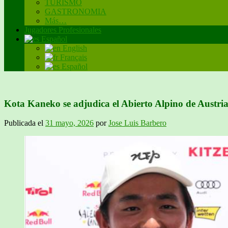
TURISMO
GASTRONOMIA
Más…
Jugadores Profesionales
Español
English
Français
Español
Kota Kaneko se adjudica el Abierto Alpino de Austri
Publicada el
31 mayo, 2026
por
Jose Luis Barbero