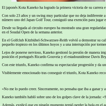
El japonés Kota Kaneko ha logrado la primera victoria de su carrera 
Con solo 23 años y un swing muy particular que no deja indiferente 
número uno del Japan Golf Tour, consiguió una exención para jugar e
Desde su llegada al circuito europeo ha mostrado una gran regularida
en el Soudal Open de la semana anterior.
En el Golfclub Kitzbühel-Schwarzsee-Reith volvió a demostrar su calid
pequeño tropiezo en los últimos hoyos y a una interrupción por tormen
Lejos de ponerse nervioso, Kaneko gestionó la presión de manera impec
posición el portugués Ricardo Gouveia y el estadounidense Davis Bry
Con este triunfo, Kaneko confirma su espectacular progresión y da un
Visiblemente emocionado tras conseguir el triunfo, Kota Kaneko recon
«No me lo puedo creer. Sinceramente, no pensaba que iba a ganar y aú
Kaneko también habló sobre uno de los golpes clave de la jornada: «Sa
Además, explicó que en ningún momento temió perder la bola en el agu