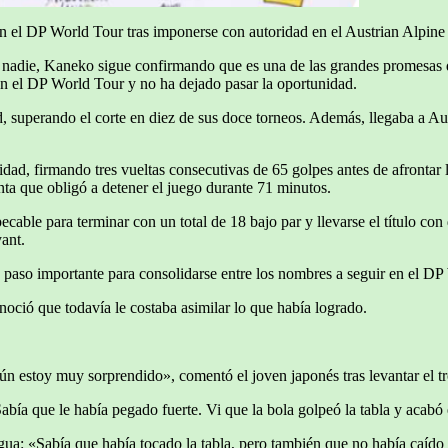
en el DP World Tour tras imponerse con autoridad en el Austrian Alpin
a nadie, Kaneko sigue confirmando que es una de las grandes promesas 
n el DP World Tour y no ha dejado pasar la oportunidad.
d, superando el corte en diez de sus doce torneos. Además, llegaba a A
ad, firmando tres vueltas consecutivas de 65 golpes antes de afrontar l
ta que obligó a detener el juego durante 71 minutos.
able para terminar con un total de 18 bajo par y llevarse el título con
ant.
 paso importante para consolidarse entre los nombres a seguir en el DP
oció que todavía le costaba asimilar lo que había logrado.
n estoy muy sorprendido», comentó el joven japonés tras levantar el tr
bía que le había pegado fuerte. Vi que la bola golpeó la tabla y acabó 
a: «Sabía que había tocado la tabla, pero también que no había caído 