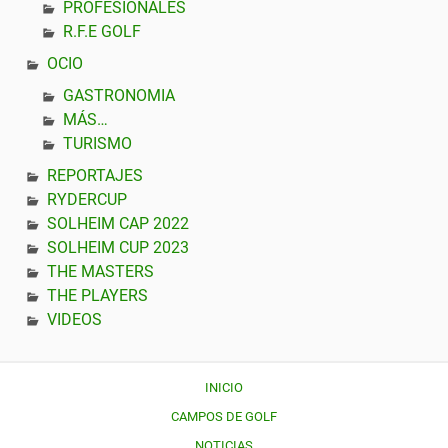
PROFESIONALES
R.F.E GOLF
OCIO
GASTRONOMIA
MÁS…
TURISMO
REPORTAJES
RYDERCUP
SOLHEIM CAP 2022
SOLHEIM CUP 2023
THE MASTERS
THE PLAYERS
VIDEOS
INICIO
CAMPOS DE GOLF
NOTICIAS