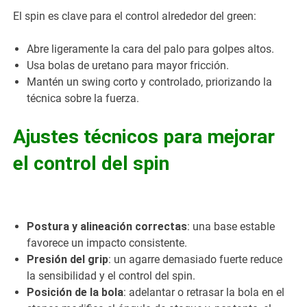
El spin es clave para el control alrededor del green:
Abre ligeramente la cara del palo para golpes altos.
Usa bolas de uretano para mayor fricción.
Mantén un swing corto y controlado, priorizando la
técnica sobre la fuerza.
Ajustes técnicos para mejorar
el control del spin
Postura y alineación correctas
: una base estable
favorece un impacto consistente.
Presión del grip
: un agarre demasiado fuerte reduce
la sensibilidad y el control del spin.
Posición de la bola
: adelantar o retrasar la bola en el