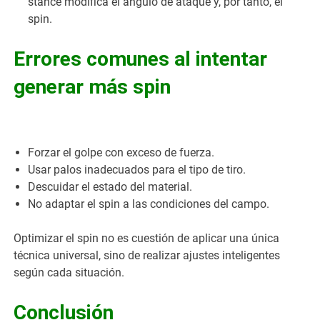
stance modifica el ángulo de ataque y, por tanto, el
spin.
Errores comunes al intentar
generar más spin
Forzar el golpe con exceso de fuerza.
Usar palos inadecuados para el tipo de tiro.
Descuidar el estado del material.
No adaptar el spin a las condiciones del campo.
Optimizar el spin no es cuestión de aplicar una única
técnica universal, sino de realizar ajustes inteligentes
según cada situación.
Conclusión