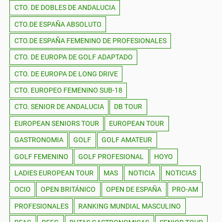
CTO. DE DOBLES DE ANDALUCIA
CTO.DE ESPAÑA ABSOLUTO
CTO.DE ESPAÑA FEMENINO DE PROFESIONALES
CTO. DE EUROPA DE GOLF ADAPTADO
CTO. DE EUROPA DE LONG DRIVE
CTO. EUROPEO FEMENINO SUB-18
CTO. SENIOR DE ANDALUCIA
DB TOUR
EUROPEAN SENIORS TOUR
EUROPEAN TOUR
GASTRONOMIA
GOLF
GOLF AMATEUR
GOLF FEMENINO
GOLF PROFESIONAL
HOYO
LADIES EUROPEAN TOUR
MAS
NOTICIA
NOTICIAS
OCIO
OPEN BRITÁNICO
OPEN DE ESPAÑA
PRO-AM
PROFESIONALES
RANKING MUNDIAL MASCULINO