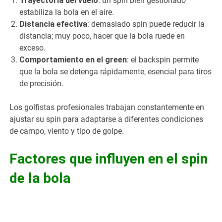
Trayectoria del vuelo
: un spin bien gestionado
estabiliza la bola en el aire.
Distancia efectiva
: demasiado spin puede reducir la
distancia; muy poco, hacer que la bola ruede en
exceso.
Comportamiento en el green
: el backspin permite
que la bola se detenga rápidamente, esencial para tiros
de precisión.
Los golfistas profesionales trabajan constantemente en
ajustar su spin para adaptarse a diferentes condiciones
de campo, viento y tipo de golpe.
Factores que influyen en el spin
de la bola