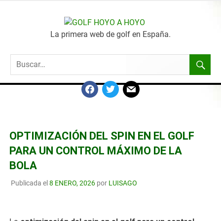
SALTAR
AL
GOLF
CONTENIDO
La primera web de golf en España.
HOYO
A
FACEBOOK
TWITTER
MAIL
HOYO
OPTIMIZACIÓN DEL SPIN EN EL GOLF
PARA UN CONTROL MÁXIMO DE LA
BOLA
Publicada el
8 ENERO, 2026
por
LUISAGO