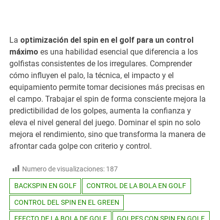
La
optimización del spin en el golf para un control
máximo
es una habilidad esencial que diferencia a los
golfistas consistentes de los irregulares. Comprender
cómo influyen el palo, la técnica, el impacto y el
equipamiento permite tomar decisiones más precisas en
el campo. Trabajar el spin de forma consciente mejora la
predictibilidad de los golpes, aumenta la confianza y
eleva el nivel general del juego. Dominar el spin no solo
mejora el rendimiento, sino que transforma la manera de
afrontar cada golpe con criterio y control.
Numero de visualizaciones:
187
BACKSPIN EN GOLF
CONTROL DE LA BOLA EN GOLF
CONTROL DEL SPIN EN EL GREEN
EFECTO DE LA BOLA DE GOLF
GOLPES CON SPIN EN GOLF