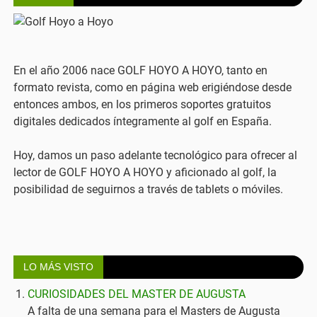
En el año 2006 nace GOLF HOYO A HOYO, tanto en
formato revista, como en página web erigiéndose desde
entonces ambos, en los primeros soportes gratuitos
digitales dedicados íntegramente al golf en España.
Hoy, damos un paso adelante tecnológico para ofrecer al
lector de GOLF HOYO A HOYO y aficionado al golf, la
posibilidad de seguirnos a través de tablets o móviles.
LO MÁS VISTO
CURIOSIDADES DEL MASTER DE AUGUSTA
A falta de una semana para el Masters de Augusta