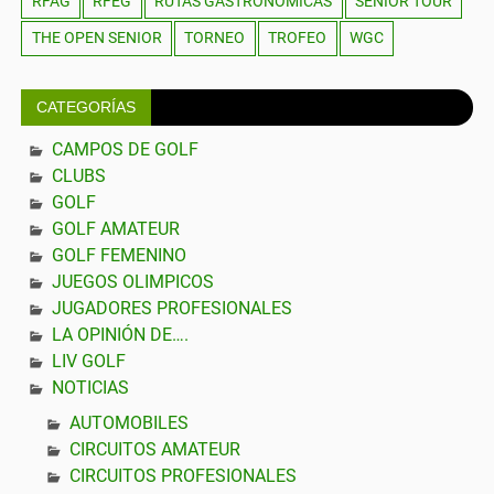
RFAG
RFEG
RUTAS GASTRONOMICAS
SENIOR TOUR
THE OPEN SENIOR
TORNEO
TROFEO
WGC
CATEGORÍAS
CAMPOS DE GOLF
CLUBS
GOLF
GOLF AMATEUR
GOLF FEMENINO
JUEGOS OLIMPICOS
JUGADORES PROFESIONALES
LA OPINIÓN DE….
LIV GOLF
NOTICIAS
AUTOMOBILES
CIRCUITOS AMATEUR
CIRCUITOS PROFESIONALES