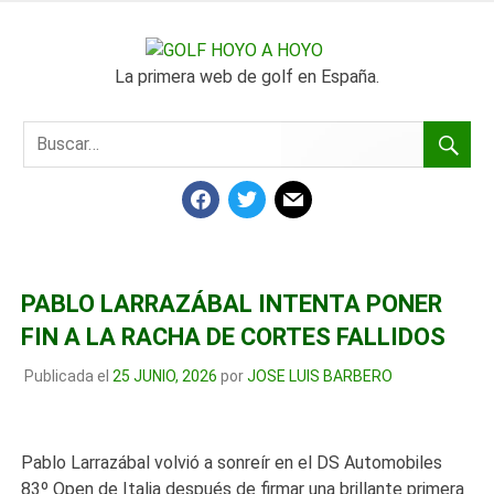
SALTAR
AL
GOLF
CONTENIDO
La primera web de golf en España.
HOYO
A
FACEBOOK
TWITTER
MAIL
HOYO
PABLO LARRAZÁBAL INTENTA PONER
FIN A LA RACHA DE CORTES FALLIDOS
Publicada el
25 JUNIO, 2026
por
JOSE LUIS BARBERO
Pablo Larrazábal volvió a sonreír en el DS Automobiles
83º Open de Italia después de firmar una brillante primera