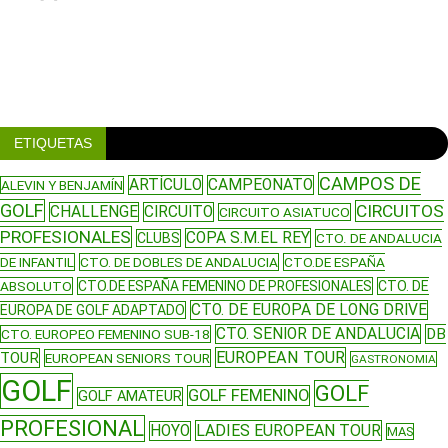
ETIQUETAS
CAMPOS DE
ARTÍCULO
CAMPEONATO
ALEVIN Y BENJAMÍN
GOLF
CIRCUITOS
CHALLENGE
CIRCUITO
CIRCUITO ASIATUCO
PROFESIONALES
COPA S.M.EL REY
CLUBS
CTO. DE ANDALUCIA
DE INFANTIL
CTO. DE DOBLES DE ANDALUCIA
CTO.DE ESPAÑA
ABSOLUTO
CTO.DE ESPAÑA FEMENINO DE PROFESIONALES
CTO. DE
CTO. DE EUROPA DE LONG DRIVE
EUROPA DE GOLF ADAPTADO
CTO. SENIOR DE ANDALUCIA
DB
CTO. EUROPEO FEMENINO SUB-18
EUROPEAN TOUR
TOUR
EUROPEAN SENIORS TOUR
GASTRONOMIA
GOLF
GOLF
GOLF FEMENINO
GOLF AMATEUR
PROFESIONAL
LADIES EUROPEAN TOUR
HOYO
MAS