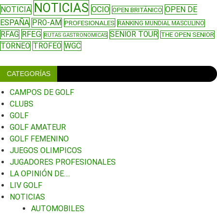
NOTICIAS
NOTICIA
OCIO
OPEN DE
OPEN BRITÁNICO
ESPAÑA
PRO-AM
PROFESIONALES
RANKING MUNDIAL MASCULINO
RFEG
RFAG
SENIOR TOUR
THE OPEN SENIOR
RUTAS GASTRONOMICAS
TORNEO
TROFEO
WGC
CATEGORÍAS
CAMPOS DE GOLF
CLUBS
GOLF
GOLF AMATEUR
GOLF FEMENINO
JUEGOS OLIMPICOS
JUGADORES PROFESIONALES
LA OPINIÓN DE….
LIV GOLF
NOTICIAS
AUTOMOBILES