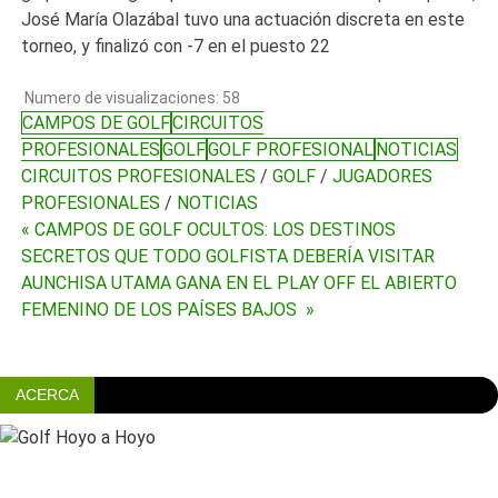
José María Olazábal tuvo una actuación discreta en este
torneo, y finalizó con -7 en el puesto 22
Numero de visualizaciones:
58
CAMPOS DE GOLF
CIRCUITOS
PROFESIONALES
GOLF
GOLF PROFESIONAL
NOTICIAS
CIRCUITOS PROFESIONALES
/
GOLF
/
JUGADORES
PROFESIONALES
/
NOTICIAS
« CAMPOS DE GOLF OCULTOS: LOS DESTINOS
Navegación
SECRETOS QUE TODO GOLFISTA DEBERÍA VISITAR
de
AUNCHISA UTAMA GANA EN EL PLAY OFF EL ABIERTO
FEMENINO DE LOS PAÍSES BAJOS »
entradas
ACERCA