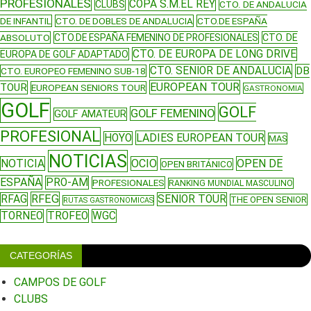
PROFESIONALES
COPA S.M.EL REY
CLUBS
CTO. DE ANDALUCIA
DE INFANTIL
CTO. DE DOBLES DE ANDALUCIA
CTO.DE ESPAÑA
ABSOLUTO
CTO.DE ESPAÑA FEMENINO DE PROFESIONALES
CTO. DE
CTO. DE EUROPA DE LONG DRIVE
EUROPA DE GOLF ADAPTADO
CTO. SENIOR DE ANDALUCIA
DB
CTO. EUROPEO FEMENINO SUB-18
EUROPEAN TOUR
TOUR
EUROPEAN SENIORS TOUR
GASTRONOMIA
GOLF
GOLF
GOLF FEMENINO
GOLF AMATEUR
PROFESIONAL
LADIES EUROPEAN TOUR
HOYO
MAS
NOTICIAS
NOTICIA
OCIO
OPEN DE
OPEN BRITÁNICO
ESPAÑA
PRO-AM
PROFESIONALES
RANKING MUNDIAL MASCULINO
RFEG
RFAG
SENIOR TOUR
THE OPEN SENIOR
RUTAS GASTRONOMICAS
TORNEO
TROFEO
WGC
CATEGORÍAS
CAMPOS DE GOLF
CLUBS