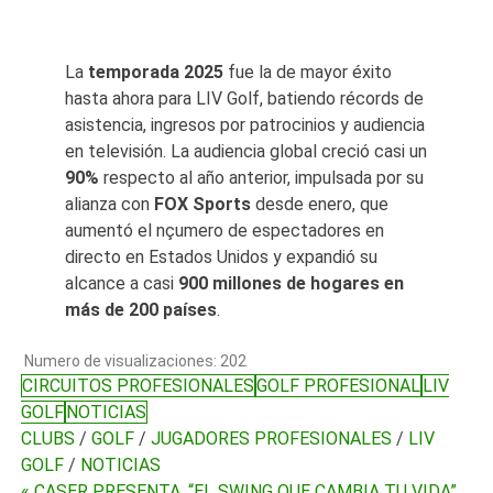
La
temporada 2025
fue la de mayor éxito
hasta ahora para LIV Golf, batiendo récords de
asistencia, ingresos por patrocinios y audiencia
en televisión. La audiencia global creció casi un
90%
respecto al año anterior, impulsada por su
alianza con
FOX Sports
desde enero, que
aumentó el nçumero de espectadores en
directo en Estados Unidos y expandió su
alcance a casi
900 millones de hogares en
más de 200 países
.
Numero de visualizaciones:
202
CIRCUITOS PROFESIONALES
GOLF PROFESIONAL
LIV
GOLF
NOTICIAS
CLUBS
/
GOLF
/
JUGADORES PROFESIONALES
/
LIV
GOLF
/
NOTICIAS
« CASER PRESENTA, “EL SWING QUE CAMBIA TU VIDA”.